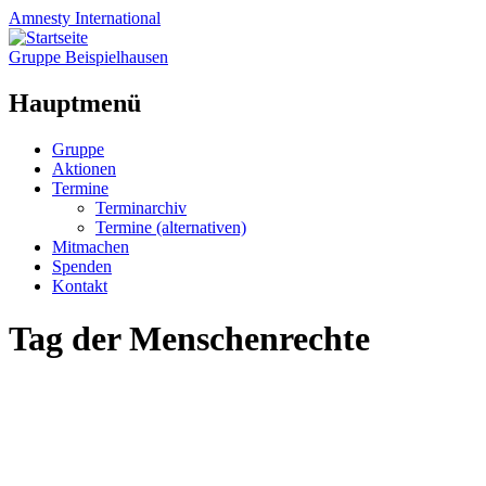
Amnesty
International
Gruppe Beispielhausen
Hauptmenü
Zum
Gruppe
Inhalt
Aktionen
springen
Termine
Terminarchiv
Termine (alternativen)
Mitmachen
Spenden
Kontakt
Tag der Menschenrechte