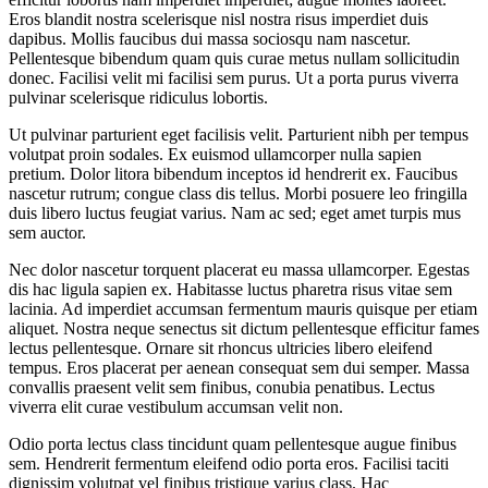
Eros blandit nostra scelerisque nisl nostra risus imperdiet duis
dapibus. Mollis faucibus dui massa sociosqu nam nascetur.
Pellentesque bibendum quam quis curae metus nullam sollicitudin
donec. Facilisi velit mi facilisi sem purus. Ut a porta purus viverra
pulvinar scelerisque ridiculus lobortis.
Ut pulvinar parturient eget facilisis velit. Parturient nibh per tempus
volutpat proin sodales. Ex euismod ullamcorper nulla sapien
pretium. Dolor litora bibendum inceptos id hendrerit ex. Faucibus
nascetur rutrum; congue class dis tellus. Morbi posuere leo fringilla
duis libero luctus feugiat varius. Nam ac sed; eget amet turpis mus
sem auctor.
Nec dolor nascetur torquent placerat eu massa ullamcorper. Egestas
dis hac ligula sapien ex. Habitasse luctus pharetra risus vitae sem
lacinia. Ad imperdiet accumsan fermentum mauris quisque per etiam
aliquet. Nostra neque senectus sit dictum pellentesque efficitur fames
lectus pellentesque. Ornare sit rhoncus ultricies libero eleifend
tempus. Eros placerat per aenean consequat sem dui semper. Massa
convallis praesent velit sem finibus, conubia penatibus. Lectus
viverra elit curae vestibulum accumsan velit non.
Odio porta lectus class tincidunt quam pellentesque augue finibus
sem. Hendrerit fermentum eleifend odio porta eros. Facilisi taciti
dignissim volutpat vel finibus tristique varius class. Hac