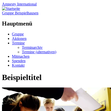
Amnesty
International
Gruppe Beispielhausen
Hauptmenü
Zum
Gruppe
Inhalt
Aktionen
springen
Termine
Terminarchiv
Termine (alternativen)
Mitmachen
Spenden
Kontakt
Beispieltitel