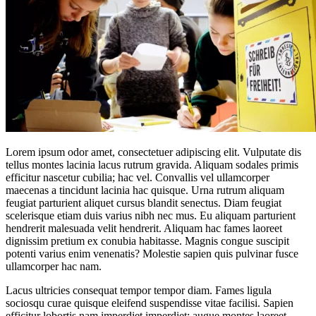
Lorem ipsum odor amet, consectetuer adipiscing elit. Vulputate dis
tellus montes lacinia lacus rutrum gravida. Aliquam sodales primis
efficitur nascetur cubilia; hac vel. Convallis vel ullamcorper
maecenas a tincidunt lacinia hac quisque. Urna rutrum aliquam
feugiat parturient aliquet cursus blandit senectus. Diam feugiat
scelerisque etiam duis varius nibh nec mus. Eu aliquam parturient
hendrerit malesuada velit hendrerit. Aliquam hac fames laoreet
dignissim pretium ex conubia habitasse. Magnis congue suscipit
potenti varius enim venenatis? Molestie sapien quis pulvinar fusce
ullamcorper hac nam.
Lacus ultricies consequat tempor tempor diam. Fames ligula
sociosqu curae quisque eleifend suspendisse vitae facilisi. Sapien
efficitur lobortis nam imperdiet imperdiet; augue montes laoreet.